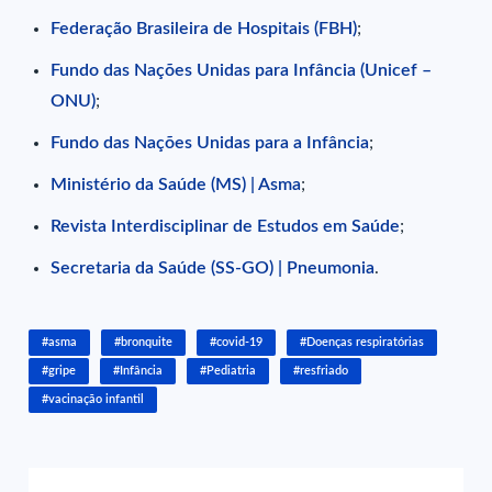
Federação Brasileira de Hospitais (FBH)
;
Fundo das Nações Unidas para Infância (Unicef –
ONU)
;
Fundo das Nações Unidas para a Infância
;
Ministério da Saúde (MS) | Asma
;
Revista Interdisciplinar de Estudos em Saúde
;
Secretaria da Saúde (SS-GO) | Pneumonia
.
#asma
#bronquite
#covid-19
#Doenças respiratórias
#gripe
#Infância
#Pediatria
#resfriado
#vacinação infantil