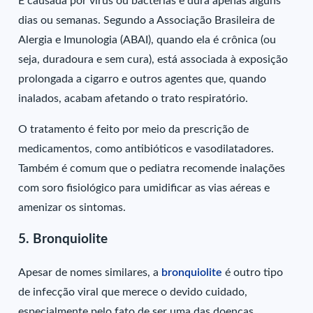
É causada por vírus ou bactérias e dura apenas alguns
dias ou semanas. Segundo a Associação Brasileira de
Alergia e Imunologia (ABAI), quando ela é crônica (ou
seja, duradoura e sem cura), está associada à exposição
prolongada a cigarro e outros agentes que, quando
inalados, acabam afetando o trato respiratório.
O tratamento é feito por meio da prescrição de
medicamentos, como antibióticos e vasodilatadores.
Também é comum que o pediatra recomende inalações
com soro fisiológico para umidificar as vias aéreas e
amenizar os sintomas.
5. Bronquiolite
Apesar de nomes similares, a
bronquiolite
é outro tipo
de infecção viral que merece o devido cuidado,
especialmente pelo fato de ser uma das doenças