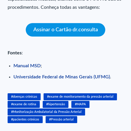
procedimentos. Conheça todas as vantagens:
Assinar o Cartão dr.consulta
Fontes
:
Manual MSD
;
Universidade Federal de Minas Gerais (UFMG)
.
#doenças crônicas
#exame de monitoramento da pressão arterial
#exame de rotina
#hipertensão
#MAPA
#Monitorização Ambulatorial da Pressão Arterial
#pacientes crônicos
#Pressão arterial