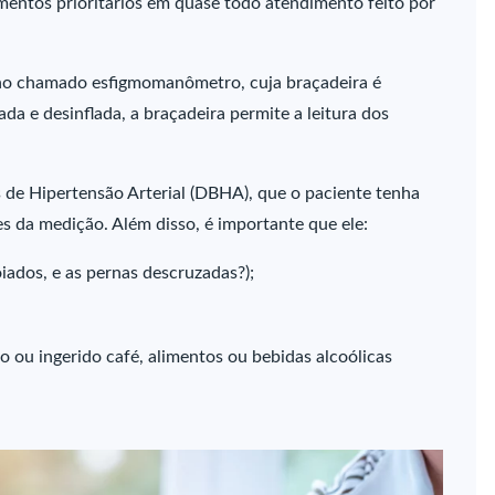
entos prioritários em quase todo atendimento feito por
lho chamado esfigmomanômetro, cuja braçadeira é
a e desinflada, a braçadeira permite a leitura dos
as de Hipertensão Arterial (DBHA), que o paciente tenha
s da medição. Além disso, é importante que ele:
iados, e as pernas descruzadas?);
o ou ingerido café, alimentos ou bebidas alcoólicas