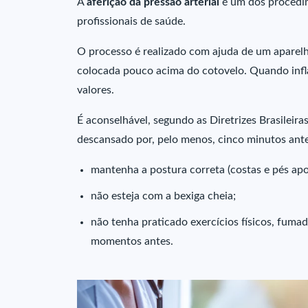
A
aferição da pressão arterial
é um dos procedim
profissionais de saúde.
O processo é realizado com ajuda de um apare
colocada pouco acima do cotovelo. Quando inflad
valores.
É aconselhável, segundo as Diretrizes Brasileir
descansado por, pelo menos, cinco minutos ante
mantenha a postura correta (costas e pés apo
não esteja com a bexiga cheia;
não tenha praticado exercícios físicos, fumad
momentos antes.