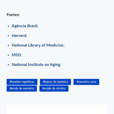
Fontes
:
Agência Brasil
;
Harvard
;
National Library of Medicine
;
MSD
;
National Institute on Aging
.
#funções cognitivas
#lapsos de memória
#memória curta
#perda de memória
#saúde do cérebro