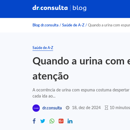
Blog dr.consulta
/
Saúde de A-Z
/
Quando a urina com espum
Saúde de A-Z
Quando a urina com 
atenção
A ocorrência de urina com espuma costuma despertar p
cada ida ao...
18, dez de 2024
10 minutos 
dr.consulta