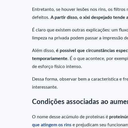
Entretanto, se houver lesões nos rins, os filtro
defeitos.
A partir disso, o xixi despejado tend
É claro que existem outras explicações: um flux
limpeza na privada podem passar a impressão d
Além disso,
é possível que circunstâncias espe
temporariamente
. É o que acontece, por exem
de esforço físico intenso.
Dessa forma, observar bem a característica e fr
interessante.
Condições associadas ao aume
O nome desse acúmulo de proteínas é
proteinúr
que atingem os rins
e prejudicam seu funcioname