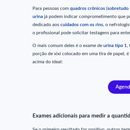
Para pessoas com
quadros crônicos
(
sobretudo 
urina
já podem indicar comprometimento que prec
dedicado aos
cuidados com os rins
, o nefrologi
o profissional pode solicitar testagens para ent
O mais comum deles é o exame de
urina tipo 1
,
porção de xixi colocado em uma tira de papel, é 
acima do ideal:
Agenda
Exames adicionais para medir a quantid
Se o primeiro resultado for positivo, outros test