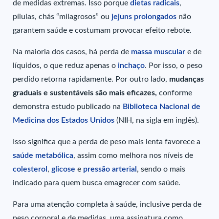
de medidas extremas. Isso porque
dietas radicais
,
pílulas, chás “milagrosos” ou
jejuns prolongados
não
garantem saúde e costumam provocar efeito rebote.
Na maioria dos casos, há perda de
massa muscular
e de
líquidos, o que reduz apenas o
inchaço
. Por isso, o peso
perdido retorna rapidamente. Por outro lado,
mudanças
graduais e sustentáveis são mais eficazes,
conforme
demonstra estudo publicado na
Biblioteca Nacional de
Medicina dos Estados Unidos
(NIH, na sigla em inglês).
Isso significa que a perda de peso mais lenta favorece a
saúde metabólica
, assim como melhora nos níveis de
colesterol
,
glicose
e
pressão arterial
, sendo o mais
indicado para quem busca emagrecer com saúde.
Para uma atenção completa à saúde, inclusive perda de
peso corporal e de medidas, uma assinatura como