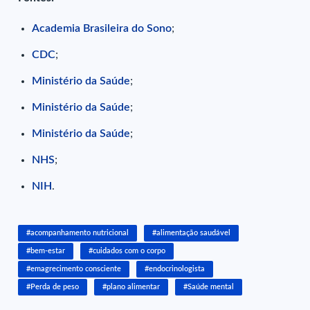
Academia Brasileira do Sono
;
CDC
;
Ministério da Saúde
;
Ministério da Saúde
;
Ministério da Saúde
;
NHS
;
NIH
.
#acompanhamento nutricional
#alimentação saudável
#bem-estar
#cuidados com o corpo
#emagrecimento consciente
#endocrinologista
#Perda de peso
#plano alimentar
#Saúde mental